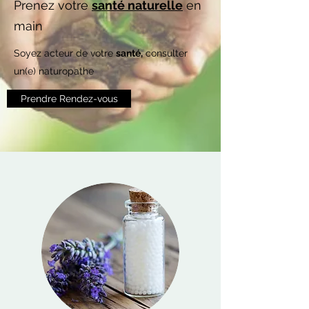
Prenez votre
santé naturelle
en
main
Soyez acteur de votre
santé,
consulter
un(e) naturopathe
Prendre Rendez-vous