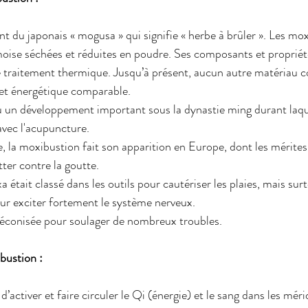
t du japonais « mogusa » qui signifie « herbe à brûler ». Les mo
armoise séchées et réduites en poudre. Ses composants et propriét
e traitement thermique. Jusqu’à présent, aucun autre matériau 
fet énergétique comparable.
un développement important sous la dynastie ming durant laquel
avec l'acupuncture.
e, la moxibustion fait son apparition en Europe, dont les mérites
ter contre la goutte.
 était classé dans les outils pour cautériser les plaies, mais surt
ur exciter fortement le système nerveux.
préconisée pour soulager de nombreux troubles.
bustion :
activer et faire circuler le Qi (énergie) et le sang dans les mérid