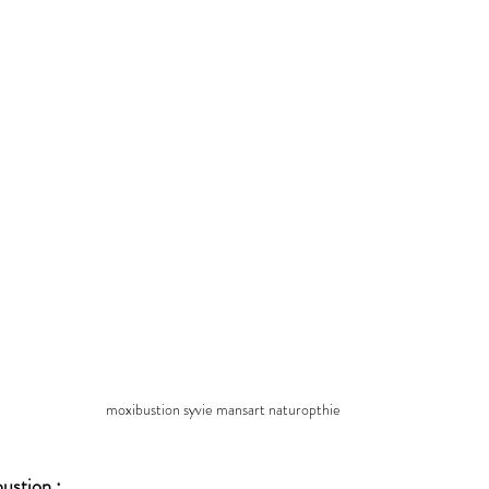
moxibustion syvie mansart naturopthie
bustion :