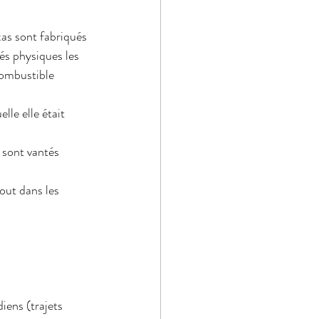
xas sont fabriqués 
és physiques les 
combustible 
le elle était 
 sont vantés 
out dans les 
iens (trajets 