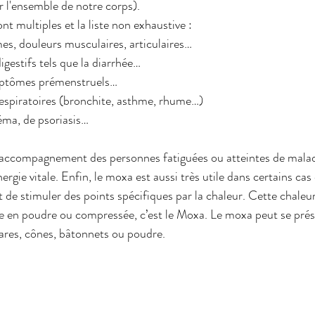
r l'ensemble de notre corps).
nt multiples et la liste non exhaustive :
es, douleurs musculaires, articulaires…
igestifs tels que la diarrhée…
ymptômes prémenstruels…
 respiratoires (bronchite, asthme, rhume…)
zéma, de psoriasis…
 l'accompagnement des personnes fatiguées ou atteintes de mala
nergie vitale. Enfin, le moxa est aussi très utile dans certains cas
de stimuler des points spécifiques par la chaleur. Cette chaleur
e en poudre ou compressée, c’est le Moxa. Le moxa peut se prés
gares, cônes, bâtonnets ou poudre.