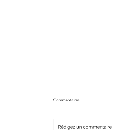
Commentaires
Santé respiratoire
Rédigez un commentaire...