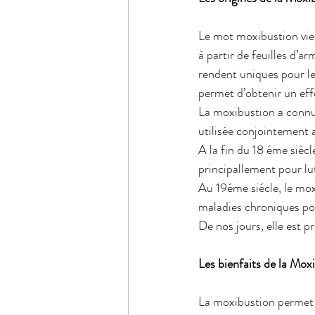
Le mot moxibustion vien
à partir de feuilles d’
rendent uniques pour l
permet d’obtenir un ef
La moxibustion a connu 
utilisée conjointement 
A la fin du 18 éme siècl
principallement pour lut
Au 19éme siécle, le moxa
maladies chroniques po
De nos jours, elle est 
Les bienfaits de la Moxi
La moxibustion permet d’