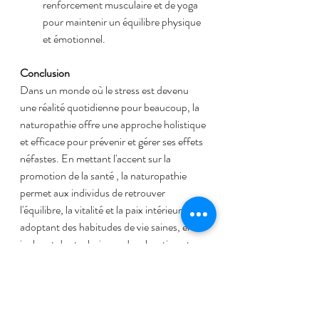
renforcement musculaire et de yoga 
pour maintenir un équilibre physique 
et émotionnel.
Conclusion
Dans un monde où le stress est devenu 
une réalité quotidienne pour beaucoup, la 
naturopathie offre une approche holistique 
et efficace pour prévenir et gérer ses effets 
néfastes. En mettant l'accent sur la 
promotion de la santé , la naturopathie 
permet aux individus de retrouver 
l'équilibre, la vitalité et la paix intérieure. En 
adoptant des habitudes de vie saines, en 
incluant des techniques de relaxation et en 
recherchant l'aide d'un naturopathe 
qualifié, il est possible de surmonter le 
stress et de cultiver un bien-être durable, 
permettant ainsi à chacun de s'épanouir 