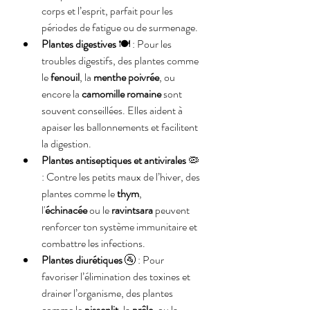
corps et l’esprit, parfait pour les 
périodes de fatigue ou de surmenage.
Plantes digestives
 🍽️ : Pour les 
troubles digestifs, des plantes comme 
le 
fenouil
, la 
menthe poivrée
, ou 
encore la 
camomille romaine
 sont 
souvent conseillées. Elles aident à 
apaiser les ballonnements et facilitent 
la digestion.
Plantes antiseptiques et antivirales
 🦠 
: Contre les petits maux de l’hiver, des 
plantes comme le 
thym
, 
l'
échinacée
 ou le 
ravintsara
 peuvent 
renforcer ton système immunitaire et 
combattre les infections.
Plantes diurétiques
 🚰 : Pour 
favoriser l’élimination des toxines et 
drainer l’organisme, des plantes 
comme le 
pissenlit
, la 
prêle
, ou la 