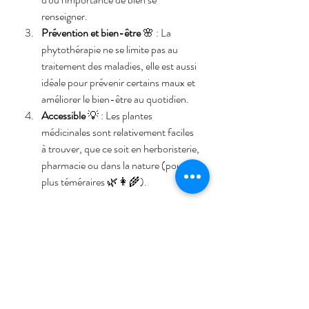
renseigner.
Prévention et bien-être
 🌸 : La 
phytothérapie ne se limite pas au 
traitement des maladies, elle est aussi 
idéale pour prévenir certains maux et 
améliorer le bien-être au quotidien.
Accessible
 💡 : Les plantes 
médicinales sont relativement faciles 
à trouver, que ce soit en herboristerie, 
pharmacie ou dans la nature (pour les 
plus téméraires 🌿👩‍🌾).
Les limites et précautions
 🚧
Si la phytothérapie présente de nombreux 
avantages, elle n'est pas sans risques. Voici 
quelques précautions à prendre :
Pas d'automédication excessive
 🚫 : 
Certaines plantes peuvent interagir 